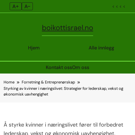
A+
A–
< < < <
boikottisrael.no
Hjem
Alle innlegg
Kontakt oss
Om oss
Skip
Home
Forretning & Entreprenørskap
to
Styrking av kvinner i næringslivet: Strategier for lederskap, vekst og
content
økonomisk uavhengighet
Å styrke kvinner i næringslivet fører til forbedret
lederskap, vekst og økonomisk uavhengighet.