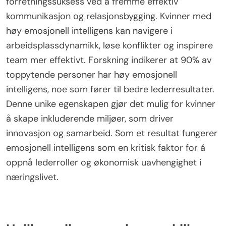
lederskapskapabiliteter. Videre spiller samarbeid
og mentorordninger en avgjørende rolle i deres
suksess, og fremmer fellesskap og støtte.
Hvordan bidrar emosjonell intelligens til
kvinners forretningssuksess?
Emosjonell intelligens forbedrer betydelig kvinners
forretningssuksess ved å fremme effektiv
kommunikasjon og relasjonsbygging. Kvinner med
høy emosjonell intelligens kan navigere i
arbeidsplassdynamikk, løse konflikter og inspirere
team mer effektivt. Forskning indikerer at 90% av
toppytende personer har høy emosjonell
intelligens, noe som fører til bedre lederresultater.
Denne unike egenskapen gjør det mulig for kvinner
å skape inkluderende miljøer, som driver