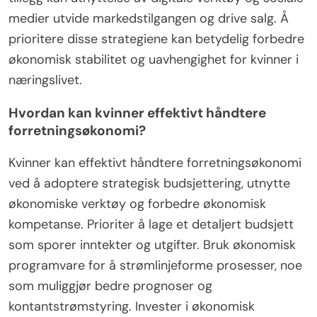
en klar forretningsplan med definerte økonomiske
mål er essensielt. Nettverksbygging med andre
gründere gir støtte og potensielle partnerskap, noe
som forbedrer vekstmuligheter. Å investere i
personlig utvikling og økonomisk kompetanse gir
kvinner mulighet til å ta informerte beslutninger. I
tillegg kan utnyttelse av digitale verktøy og sosiale
medier utvide markedstilgangen og drive salg. Å
prioritere disse strategiene kan betydelig forbedre
økonomisk stabilitet og uavhengighet for kvinner i
næringslivet.
Hvordan kan kvinner effektivt håndtere
forretningsøkonomi?
Kvinner kan effektivt håndtere forretningsøkonomi