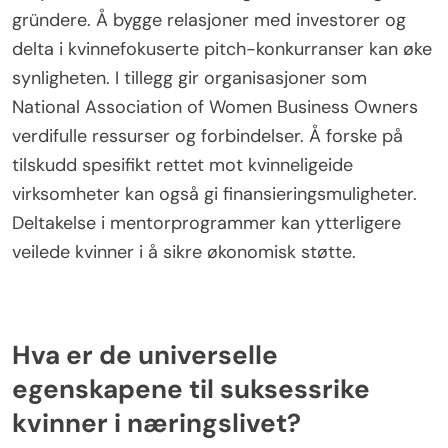
finansieringskilder.
Hvordan kan kvinner få tilgang til venturekapital og
tilskudd?
Kvinner kan få tilgang til venturekapital og tilskudd
gjennom målrettet nettverksbygging, forskning og
utnyttelse av ressurser designet for kvinnelige
gründere. Å bygge relasjoner med investorer og
delta i kvinnefokuserte pitch-konkurranser kan øke
synligheten. I tillegg gir organisasjoner som
National Association of Women Business Owners
verdifulle ressurser og forbindelser. Å forske på
tilskudd spesifikt rettet mot kvinneligeide
virksomheter kan også gi finansieringsmuligheter.
Deltakelse i mentorprogrammer kan ytterligere