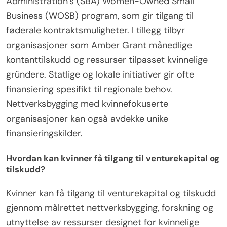
Hvilke finansieringsmuligheter er tilgjengelige
for kvinneligeide virksomheter?
Kvinneligeide virksomheter kan få tilgang til ulike
finansieringsmuligheter, inkludert tilskudd, lån og
investeringsprogrammer. Bemerkelsesverdige
alternativer inkluderer Small Business
Administration’s (SBA) Women-Owned Small
Business (WOSB) program, som gir tilgang til
føderale kontraktsmuligheter. I tillegg tilbyr
organisasjoner som Amber Grant månedlige
kontanttilskudd og ressurser tilpasset kvinnelige
gründere. Statlige og lokale initiativer gir ofte
finansiering spesifikt til regionale behov.
Nettverksbygging med kvinnefokuserte
organisasjoner kan også avdekke unike