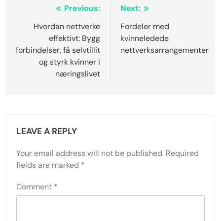
veiledning og innsikt. Å investere i personlig
utvikling gjennom workshops og kurs fremmer
ferdigheter som er essensielle for lederroller. Å
legge vekt på økonomisk uavhengighet gjennom
strategisk planlegging og investering kan ha betyd
Post
Previous:
Next:
navigation
Hvordan nettverke
Fordeler med
effektivt: Bygg
kvinneledede
forbindelser, få selvtillit
nettverksarrangementer
og styrk kvinner i
næringslivet