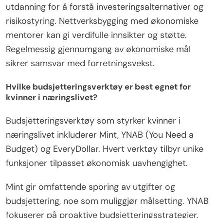
ved å adoptere strategisk budsjettering, utnytte
økonomiske verktøy og forbedre økonomisk
kompetanse. Prioriter å lage et detaljert budsjett
som sporer inntekter og utgifter. Bruk økonomisk
programvare for å strømlinjeforme prosesser, noe
som muliggjør bedre prognoser og
kontantstrømstyring. Invester i økonomisk
utdanning for å forstå investeringsalternativer og
risikostyring. Nettverksbygging med økonomiske
mentorer kan gi verdifulle innsikter og støtte.
Regelmessig gjennomgang av økonomiske mål
sikrer samsvar med forretningsvekst.
Hvilke budsjetteringsverktøy er best egnet for
kvinner i næringslivet?