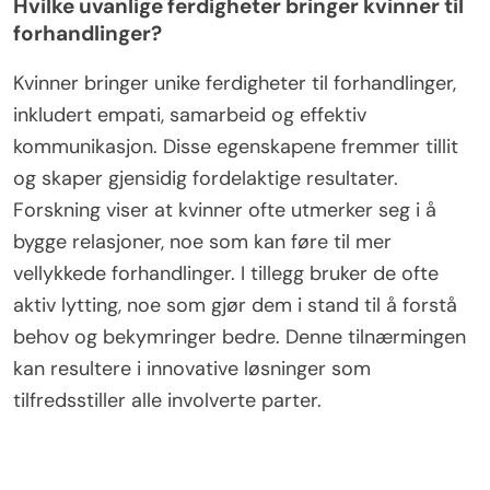
Denne tilnærmingen forbedrer teammoralen og
driver innovasjon, ettersom teammedlemmer føler
seg trygge til å dele ideer og ta risiko. Forskning
viser at ledere som viser sårbarhet kan forbedre
teamets ytelse med opptil 25%, noe som
fremhever dens unike egenskap i effektiv ledelse.
Hvilke uvanlige ferdigheter bringer kvinner til
forhandlinger?
Kvinner bringer unike ferdigheter til forhandlinger,
inkludert empati, samarbeid og effektiv
kommunikasjon. Disse egenskapene fremmer tillit
og skaper gjensidig fordelaktige resultater.
Forskning viser at kvinner ofte utmerker seg i å
bygge relasjoner, noe som kan føre til mer