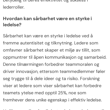
motstandskraft, som gjør dem i stand til å navigere
utfordringer effektivt samtidig som de
opprettholder fokus på langsiktige mål. I tillegg
viser kvinnelige ledere ofte en samarbeidsvillig
lederstil, som fremmer inkludering og innovasjon
innen teamene sine. Disse unike kvalitetene bidrar
betydelig til deres effektivitet og suksess i
lederroller.
Hvordan kan sårbarhet være en styrke i
ledelse?
Sårbarhet kan være en styrke i ledelse ved å
fremme autentisitet og tilknytning. Ledere som
omfavner sårbarhet skaper et miljø av tillit, som
oppmuntrer til åpen kommunikasjon og samarbeid.