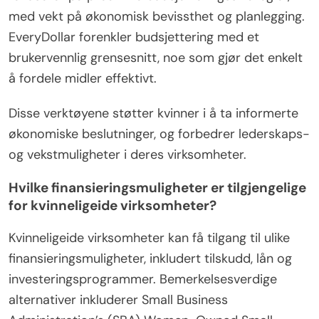
Budsjetteringsverktøy som styrker kvinner i
næringslivet inkluderer Mint, YNAB (You Need a
Budget) og EveryDollar. Hvert verktøy tilbyr unike
funksjoner tilpasset økonomisk uavhengighet.
Mint gir omfattende sporing av utgifter og
budsjettering, noe som muliggjør målsetting. YNAB
fokuserer på proaktive budsjetteringsstrategier,
med vekt på økonomisk bevissthet og planlegging.
EveryDollar forenkler budsjettering med et
brukervennlig grensesnitt, noe som gjør det enkelt
å fordele midler effektivt.
Disse verktøyene støtter kvinner i å ta informerte
økonomiske beslutninger, og forbedrer lederskaps-
og vekstmuligheter i deres virksomheter.