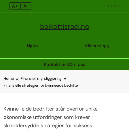
A+
A–
< < < <
boikottisrael.no
Hjem
Alle innlegg
Kontakt oss
Om oss
Skip
Home
Finansiell myndiggjøring
to
Finansielle strategier for kvinneeide bedrifter
content
Kvinne-eide bedrifter står overfor unike
økonomiske utfordringer som krever
skreddersydde strategier for suksess.