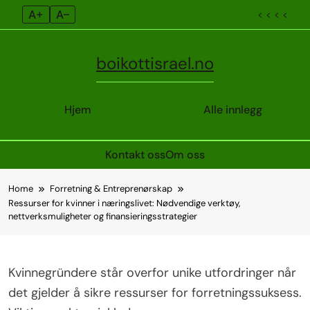
A+
A–
< < < <
boikottisrael.no
Hjem
Alle innlegg
Kontakt oss
Om oss
Skip
Home
Forretning & Entreprenørskap
to
Ressurser for kvinner i næringslivet: Nødvendige verktøy,
content
nettverksmuligheter og finansieringsstrategier
Kvinnegründere står overfor unike utfordringer når
det gjelder å sikre ressurser for forretningssuksess.